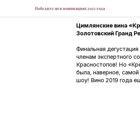
Автохтон
Победители в номинациях 2023 года
Цимлянские вина «Кр
Золотовский Гранд Ре
Финальная дегустация 
членам экспертного с
Красностопов! Но «Кр
была, наверное, самой
шоу! Вино 2019 года е