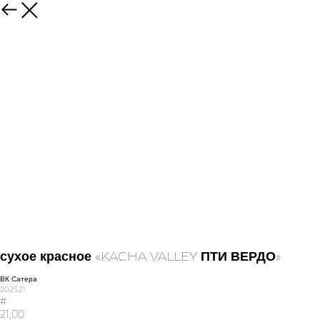
сухое красное «KACHA VALLEY ПТИ ВЕРДО»
ВК Сатера
2025.21
#
21,00