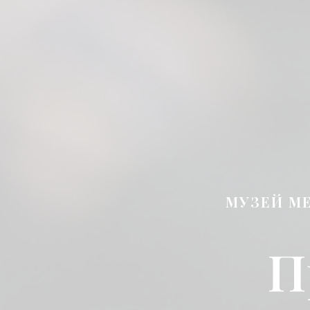
МУЗЕЙ М
П