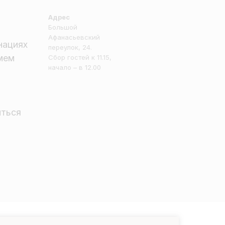
Адрес
Большой
Афанасьевский
нациях
переулок, 24.
имем
Сбор гостей к 11.15,
начало – в 12.00
иться