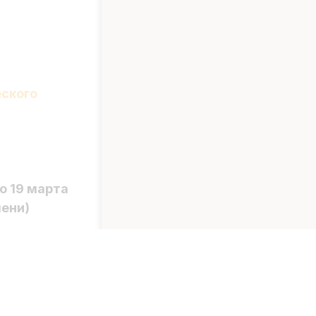
ского
о 19 марта
мени)