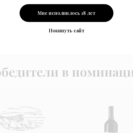
Мне исполнилось 18 лет
Н
дители в
Покинуть сайт
Дистилляты
инациях
бедители в номинац