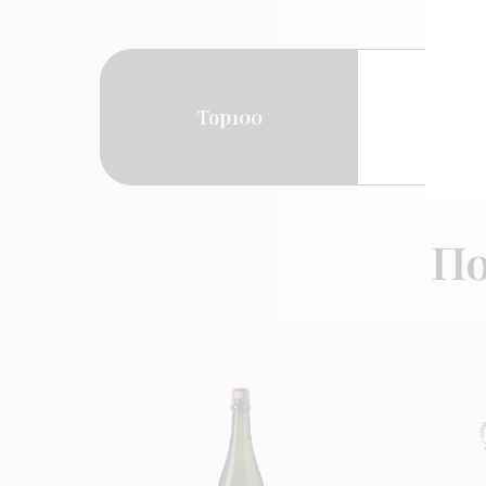
Побе
Top100
ном
По