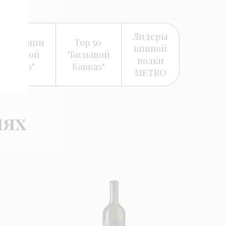
Лидеры
оминации
Top 50
винной
"Большой
"Большой
полки
Кавказ"
Кавказ"
METRO
иях