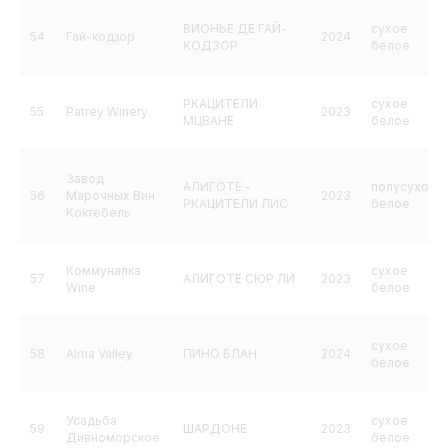
ВИОНЬЕ ДЕ ГАЙ-
сухое
54
Гай-кодзор
2024
КОДЗОР
белое
РКАЦИТЕЛИ
сухое
55
Patrey Winery
2023
МЦВАНЕ
белое
Завод
АЛИГОТЕ -
полусухое
56
Марочных Вин
2023
РКАЦИТЕЛИ ЛИС
белое
Коктебель
Коммуналка
сухое
57
АЛИГОТЕ СЮР ЛИ
2023
Wine
белое
сухое
58
Alma Valley
ПИНО БЛАН
2024
белое
Усадьба
сухое
59
ШАРДОНЕ
2023
Дивноморское
белое