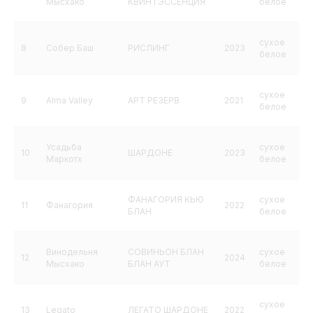
Мысхако
КВИНТЭССЕНЦИЯ
белое
сухое
8
Собер Баш
РИСЛИНГ
2023
белое
сухое
9
Alma Valley
АРТ РЕЗЕРВ
2021
белое
Усадьба
сухое
10
ШАРДОНЕ
2023
Маркотх
белое
ФАНАГОРИЯ КЬЮ
сухое
11
Фанагория
2022
БЛАН
белое
Винодельня
СОВИНЬОН БЛАН
сухое
12
2024
Мысхако
БЛАН АУТ
белое
сухое
13
Legato
ЛЕГАТО ШАРДОНЕ
2022