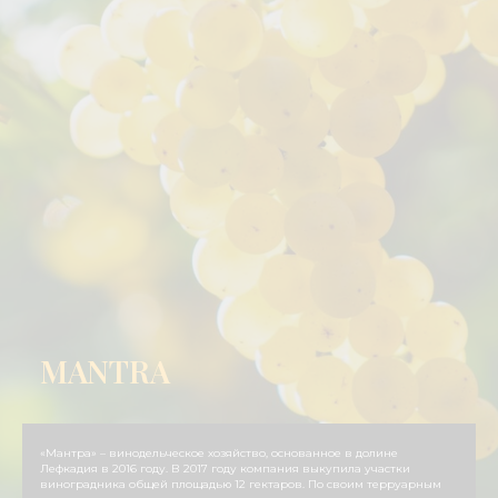
MANTRA
«Мантра» – винодельческое хозяйство, основанное в долине
Лефкадия в 2016 году. В 2017 году компания выкупила участки
виноградника общей площадью 12 гектаров. По своим терруарным