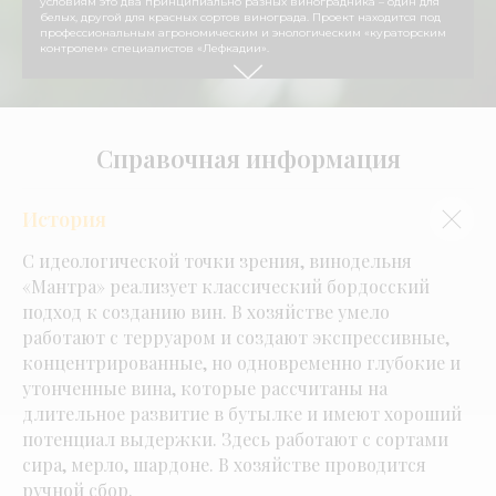
условиям это два принципиально разных виноградника – один для
белых, другой для красных сортов винограда. Проект находится под
профессиональным агрономическим и энологическим «кураторским
контролем» специалистов «Лефкадии».
Справочная информация
История
С идеологической точки зрения, винодельня
«Мантра» реализует классический бордосский
подход к созданию вин. В хозяйстве умело
работают с терруаром и создают экспрессивные,
концентрированные, но одновременно глубокие и
утонченные вина, которые рассчитаны на
длительное развитие в бутылке и имеют хороший
потенциал выдержки. Здесь работают с сортами
сира, мерло, шардоне. В хозяйстве проводится
ручной сбор.