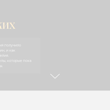
КИХ
мя получило
ин, и как
елия.
лы, которые пока
ы.
Справочная информация