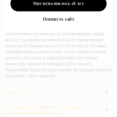
Мне исполнилось 18 лет
масштабного остекления и натуральных
материалов.
К 2022 году «Имение Сикоры» стало одним
Покинуть сайт
из самых современных винодельческих хозяйств
России. Гравитационный принцип винодельни
обеспечивает возможность перемещения сырья
между стадиями производства без применения
насосов. На винодельне есть стальные и дубовые
винификаторы, нескольких сотен дубовых бочек
разного объема и 17 шарообразных бетонных
емкостей, аналогов которым в России нет.
Хранилище бутылок рассчитано на одновременную
выдержку трёх урожаев.
Терруар
Александр Сикорский: «Во главе
прекрасной команды»