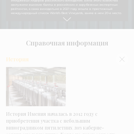
имиджевых лидеров российского виноделия. Вина этого хозяйства
заслужили высокие баллы в российских и зарубежных экспертных
рейтингах, а сама винодельня в 2021 году вошла в престижный
международный список World’s Best Vineyards, заняв в нем 20-е место.
Справочная информация
История
История Имения началась в 2012 году с
приобретения участка с небольшим
виноградником пятилетних лоз каберне-